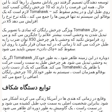
توسعه دهندگان تصمیم گرفتند دور پاداش معمول را رها کنند. با این
حال ، همه این فرصت را دارند که 10 چرخش رایگان کسب کنند.
لازم است که یک Tomahawk روی طبل اول و در پنجم سقوط کند –
بوفالو. این سیستم نه تنها فریپین ها را جمع می کند ، بلکه نرخ نرخ را
در x5 افزایش می دهد.
ویژگی چرخش رایگان که نمادی با تصویر یک Tomahaw در حال
تبدیل شدن به وحشی است. بیشتر علائم را جایگزین می کند و می
توان ضرب را به X50 زد. فراموش نکنید که وحشی با هر چرخش
طبل حرکت می کند تا زمانی که در لبه میدان قرار بگیرد یا روی آن
سقوط کند «چاک دادن». سپس ناپدید می شود.
اگر یک Tomahawk دوباره در این زمینه ظاهر شود ، به طور خودکار
به وحشی تبدیل می شود. هر چرخش طبل به سمت راست حرکت
می کند. هنگامی که یک از دست دادن Tomahawki با ظاهر یک
بوفالو همزمان است ، سیستم به طور خودکار 10 چرخش رایگان
اضافی را جمع می کند.
توابع دستگاه شکاف
وقایع در زمانی که هندی ها در آمریکا زندگی می کردند آشکار می
شود. بنابراین شخصیت اصلی به سمت چپ طبل کشیده می شود و
در سمت راست ، یک گاومیش به طور دوره ای ظاهر می شود.