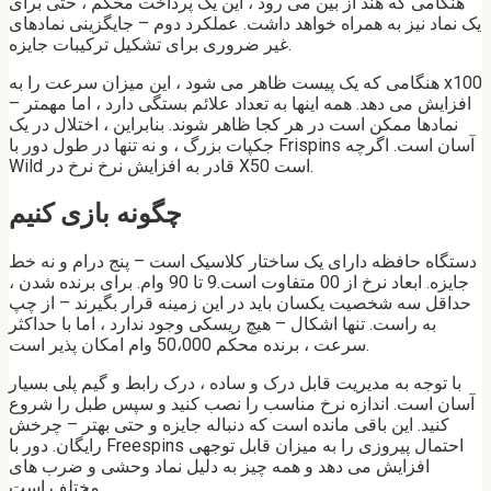
هنگامی که هند از بین می رود ، این یک پرداخت محکم ، حتی برای
یک نماد نیز به همراه خواهد داشت. عملکرد دوم – جایگزینی نمادهای
غیر ضروری برای تشکیل ترکیبات جایزه.
هنگامی که یک پیست ظاهر می شود ، این میزان سرعت را به x100
افزایش می دهد. همه اینها به تعداد علائم بستگی دارد ، اما مهمتر –
نمادها ممکن است در هر کجا ظاهر شوند. بنابراین ، اختلال در یک
جکپات بزرگ ، و نه تنها در طول دور با Frispins آسان است. اگرچه
Wild قادر به افزایش نرخ نرخ در X50 است.
چگونه بازی کنیم
دستگاه حافظه دارای یک ساختار کلاسیک است – پنج درام و نه خط
جایزه. ابعاد نرخ از 00 متفاوت است.9 تا 90 وام. برای برنده شدن ،
حداقل سه شخصیت یکسان باید در این زمینه قرار بگیرند – از چپ
به راست. تنها اشکال – هیچ ریسکی وجود ندارد ، اما با حداکثر
سرعت ، برنده محکم 50،000 وام امکان پذیر است.
با توجه به مدیریت قابل درک و ساده ، درک رابط و گیم پلی بسیار
آسان است. اندازه نرخ مناسب را نصب کنید و سپس طبل را شروع
کنید. این باقی مانده است که دنباله جایزه و حتی بهتر – چرخش
رایگان. دور با Freespins احتمال پیروزی را به میزان قابل توجهی
افزایش می دهد و همه چیز به دلیل نماد وحشی و ضرب های
مختلف است.