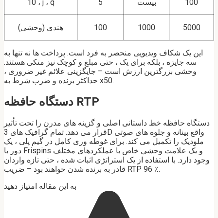
100
بیست
5
10 ، j ، q
5000
1000
100
هندی (وحشی)
این یک شکاف ویدیویی منحصر به فرد است. پرداخت ها نه تنها به
سه جایزه ، بلکه برای یک ، حتی مبلغ و کوچک نیز متکی هستند.
وحشی بزرگترین ارزش است – جایگزینی علائم غیر ضروری ،
حداکثر برنده و ضرب شرط به x50.
دستگاه حافظه RTP
دستگاه حافظه خط داستانی اصلی و گزینه های مدرن را تحت تأثیر
قرار می دهد. تمام گرافیک های 3D واقع بینانه و جلوه های صوتی
ملودیک را تکمیل می کند. برای غوطه وری کامل در گیم پلی ، یک
دور با Frispins و یک علامت وحشی خاص با عملکردهای مختلف
وجود دارد. با استفاده از یک استراتژی اثبات شده ، حتی تازه واردان
قادر به برنده شدن خواهند بود – ضریب RTP 96 ٪.
به این مقاله امتیاز دهید