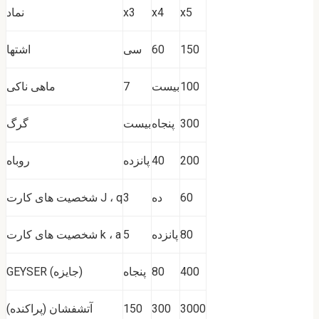
x5
x4
x3
نماد
150
60
سی
اشتها
100
بیست
7
ماهی ناکی
300
پنجاه
بیست
گرگ
200
40
پانزده
روباه
60
ده
3
شخصیت های کارت J ، q
80
پانزده
5
شخصیت های کارت k ، a
400
80
پنجاه
GEYSER (جایزه)
3000
300
150
آتشفشان (پراکنده)