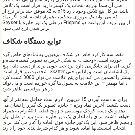
طی آن شما نیاز به انتخاب یک گیسر دارید. قرار است یک تلاش
موفق چند برابر نرخ از x2 به x15 باشد. در کل پنج تلاش وجود دارد
که می تواند یک پیروزی محکم به همراه داشته باشد. اگر نماد
Geyser در طی یک تور جایزه با Frispins از بین برود ، این باعث دو
برابر شدن نرخ نمی شود.
توابع دستگاه شکاف
فقط سه کارکرد خاص در شکاف ویدیویی به نمادهای خاص گره
خورده است. «وحشی» به شکل خرس به تصویر کشیده شده و
گزینه ای برای جایگزینی دارد. پرداخت خوبی برای از دست دادن پنج
شخصیت نیز قرار است. Skatter یک آتشفشان است و پاداش حتی
بیشتر را تضمین می کند. برای پنج علامت می توان 3000 کسب کرد
، اما مهمتر – این علامت به سلول ها گره خورده است و می تواند
در هر موقعیتی ظاهر شود.
برای به دست آوردن 15 فریپین ، لازم است حداقل سه نفر از آنها
دست بکشید. آخرین نماد ویژه – جایزه. تصویر یک گیزر را نشان می
دهد و یک دسته کوچک موسیقی جاز پنج قطعه 400 وام به همراه
خواهد داشت. برای راه اندازی یک دور جایزه ، نماد باید در طبل اول
و پنجم ظاهر شود. این یک تور جایزه فوق العاده را آغاز می کند. برای
انتخاب آتشفشانها آماده شوید و هر کدام شرط بندی خود را دارند.