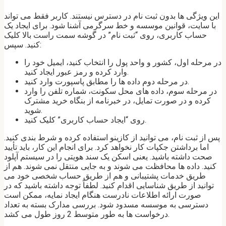
این ویژگی ها بدون ثبت نام در دسترس نیستند. کاربر فقط می تواند
با سایت، قوانین موسسه و خط سرگرمی آشنا شود. برای ایجاد یک
حساب کاربری، روی “ثبت نام” در گوشه سمت راست بالا کلیک
کنید. سپس:
در مرحله اول، کشور و واحد پول را انتخاب کنید، ایمیل خود را
وارد کرده و رمز عبور ایجاد کنید.
در مرحله دوم داده ها را مطابق پاسپورت وارد کنید.
در مرحله سوم، داده های محل سکونت، شماره تلفن را وارد
کرده و در صورت تمایل، در خبرنامه از بنگاه خرید مشترک
شوید.
روی “ایجاد حساب کاربری” کلیک کنید.
پس از ثبت نام، می توانید از کازینو استفاده کرده و شرط بندی کنید.
اما برداشتن جکپات کار نخواهد کرد. برای انجام این کار، باید تأیید
صحت داشته باشید. یعنی اسکن یک سند هویتی را در سیستم آپلود
کنید. داده ها محافظت می شوند و به جایی منتقل نمی شوند. هم از
طریق خدمات پشتیبانی و هم از طریق حساب شخصی خود می
توانید از طریق شناسایی اقدام کنید. لطفاً توجه داشته باشید که در
صورت ارائه اطلاعات نادرست هنگام ایجاد نمایه، ممکن است
دسترسی به موسسه مسدود شود. بررسی مدارک بسته به تعداد
درخواست ها به طور متوسط ​​2 روز طول می کشد.