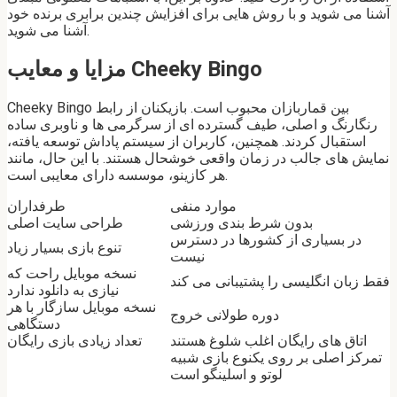
آشنا می شوید و با روش هایی برای افزایش چندین برابری برنده خود
آشنا می شوید.
مزایا و معایب Cheeky Bingo
Cheeky Bingo بین قماربازان محبوب است. بازیکنان از رابط
رنگارنگ و اصلی، طیف گسترده ای از سرگرمی ها و ناوبری ساده
استقبال کردند. همچنین، کاربران از سیستم پاداش توسعه یافته،
نمایش های جالب در زمان واقعی خوشحال هستند. با این حال، مانند
هر کازینو، موسسه دارای معایبی است.
موارد منفی
طرفداران
بدون شرط بندی ورزشی
طراحی سایت اصلی
در بسیاری از کشورها در دسترس
تنوع بازی بسیار زیاد
نیست
نسخه موبایل راحت که
فقط زبان انگلیسی را پشتیبانی می کند
نیازی به دانلود ندارد
نسخه موبایل سازگار با هر
دوره طولانی خروج
دستگاهی
اتاق های رایگان اغلب شلوغ هستند
تعداد زیادی بازی رایگان
تمرکز اصلی بر روی یکنوع بازی شبیه
لوتو و اسلینگو است