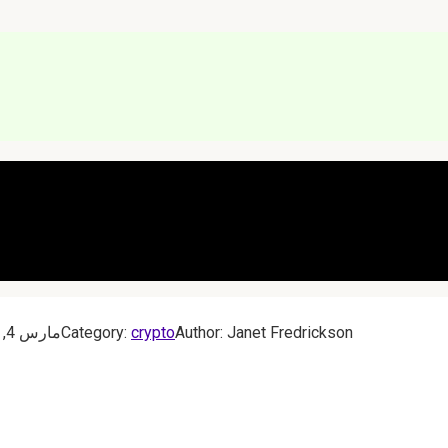
Janet Fredrickson
Author:
crypto
Category:
مارس 4, 2023