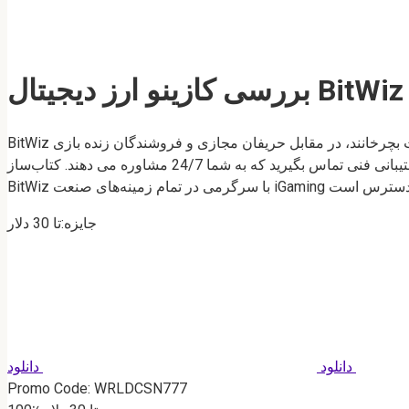
ز دیجیتال BitWiz 2023
BitWiz یک کازینو است که احساسات خوبی را ارائه می دهد و یک سرویس قمار مدرن ارائه می دهد. بازدیدکنندگان می توانند شرط بندی کنند، رولت بچرخانند، در مقابل حریفان مجازی و فروشندگان زنده بازی
کنند. استراحت با سورپرایزهای دلپذیر غیرمنتظره به شکل پاداش و نقاشی همراه است. شما همیشه می توانید با اپراتورهای خدمات پشتیبانی فنی تماس بگیرید که به شما 24/7 مشاوره می دهند. کتاب‌ساز
جایزه:تا 30 دلار
دانلود
دانلود
Promo Code: WRLDCSN777