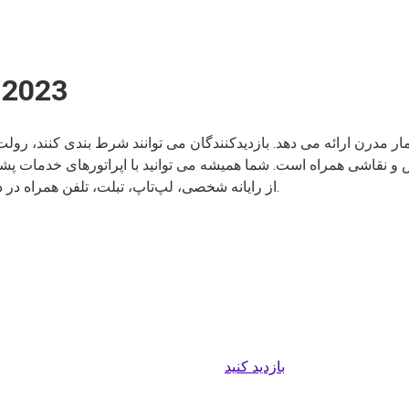
بررسی کازینو ار
BitWiz با سرگرمی در تمام زمینه‌های صنعت iGaming از رایانه شخصی، لپ‌تاپ، تبلت، تلفن همراه در دسترس است.
بازدید کنید