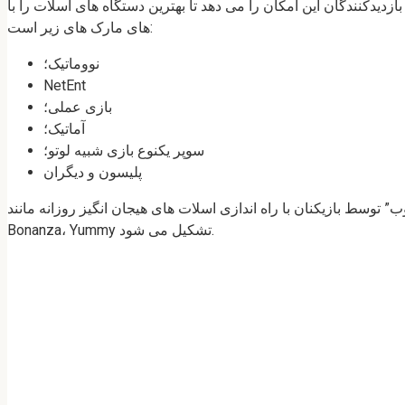
 تا بهترین دستگاه های اسلات را با RTP بالا، گرافیک با کیفیت بالا و گزینه های جایزه راه اندازی کنند. کاتالوگ کازینو BitWiz پر از دستگاه
های مارک های زیر است:
نووماتیک؛
NetEnt
بازی عملی؛
آماتیک؛
سوپر یکنوع بازی شبیه لوتو؛
پلیسون و دیگران
اندازی اسلات های هیجان انگیز روزانه مانند Los Toros، Lost Treasure، Blast، Sweet
Bonanza، Yummy تشکیل می شود.