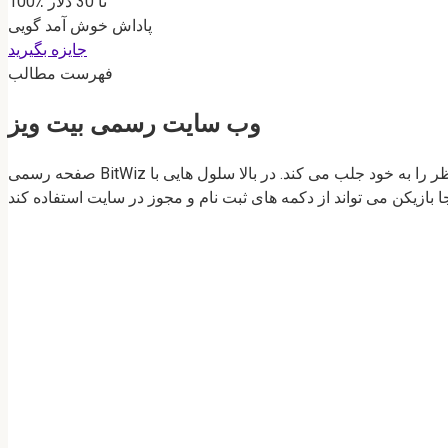
100٪ تا 30 دلار
پاداش خوش آمد گویی
جایزه بگیرید
فهرست مطالب
وب سایت رسمی بیت ویز
صفحه رسمی BitWiz به روشی بالغ و ساختار یافته با غلبه رنگ سبز طراحی شده است. تغییر اسلایدرهای تبلیغاتی با پیشنهادات تبلیغاتی وسوسه انگیز فوراً نظر را به خود جلب می کند. در بالا سلول هایی با