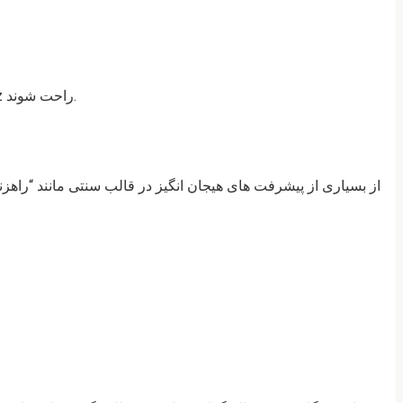
هر بخش شامل فهرست گسترده ای از سرگرمی ها است. به لطف ناوبری بصری، حتی مبتدیان نیز می توانند به سرعت با وب سایت BitWiz راحت شوند.